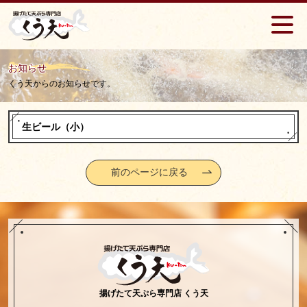
お知らせ
くう天からのお知らせです。
生ビール（小）
前のページに戻る
揚げたて天ぷら専門店 くう天