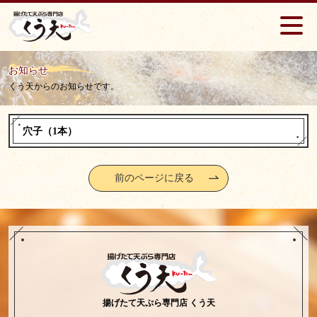
お知らせ
くう天からのお知らせです。
穴子（1本）
前のページに戻る
揚げたて天ぷら専門店 くう天