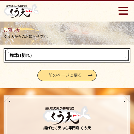
お知らせ
くう天からのお知らせです。
舞茸(1切れ）
前のページに戻る
揚げたて天ぷら専門店 くう天